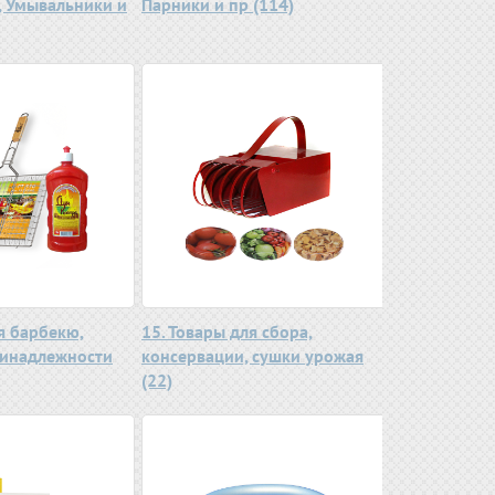
 Умывальники и
Парники и пр (114)
я барбекю,
15. Товары для сбора,
ринадлежности
консервации, сушки урожая
(22)