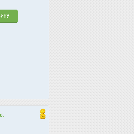
ЗИНУ
б.