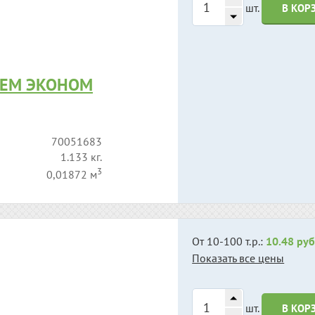
шт.
В КОР
ЬЕМ ЭКОНОМ
70051683
1.133 кг.
3
0,01872 м
От 10-100 т.р.:
10.48 руб
Показать все цены
шт.
В КОР