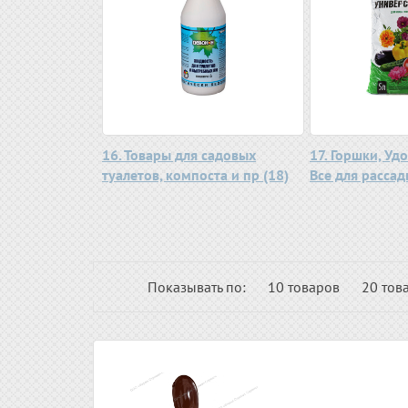
16. Товары для садовых
17. Горшки, Уд
туалетов, компоста и пр (18)
Все для рассад
Показывать по:
10 товаров
20 тов