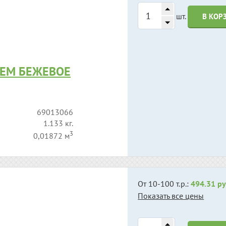
шт.
В КОР
ЬЕМ БЕЖЕВОЕ
69013066
1.133 кг.
3
0,01872 м
От 10-100 т.р.:
494.31 ру
Показать все цены