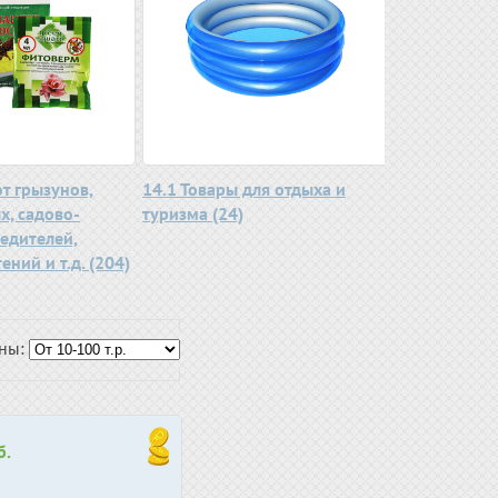
от грызунов,
14.1 Товары для отдыха и
х, садово-
туризма (24)
едителей,
ений и т.д. (204)
ены:
б.