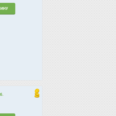
ЗИНУ
б.