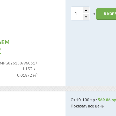
шт.
В КОР
ЬЕМ
*
MPG026150/960317
1.133 кг.
3
0,01872 м
От 10-100 т.р.:
569.86 ру
Показать все цены