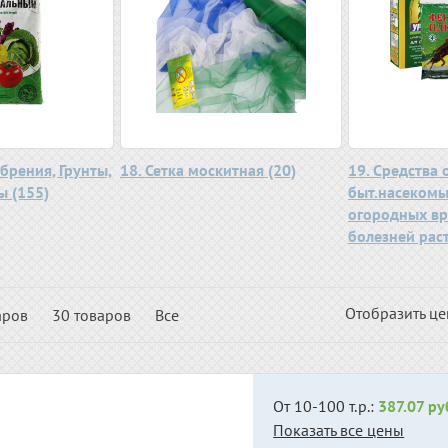
обрения, Грунты,
18. Сетка москитная (20)
19. Средства 
ы (155)
быт.насекомы
огородных вр
болезней раст
Отобразить ц
аров
30 товаров
Все
От 10-100 т.р.:
387.07 ру
Показать все цены