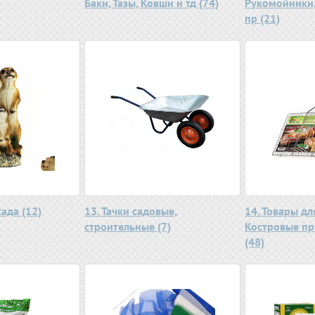
Баки, Тазы, Ковши и тд (74)
Рукомойники,
пр (21)
сада (12)
13. Тачки садовые,
14. Товары дл
строительные (7)
Костровые п
(48)