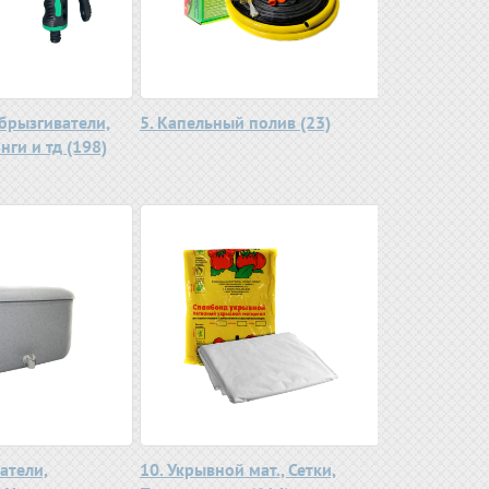
збрызгиватели,
5. Капельный полив (23)
нги и тд (198)
атели,
10. Укрывной мат., Сетки,