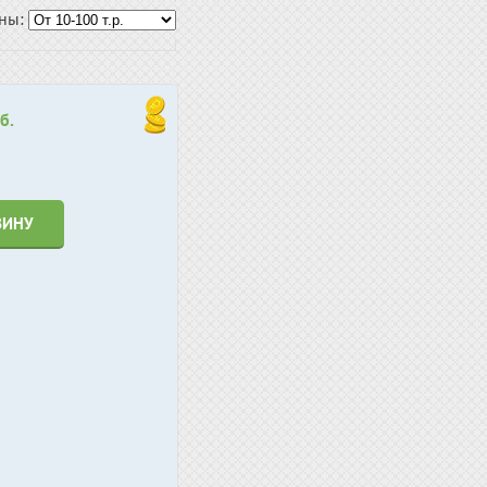
ены:
б.
ЗИНУ