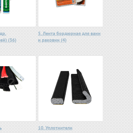
др.
5. Лента бордюрная для ванн
ей) (36)
и раковин (4)
ь
10. Уплотнители