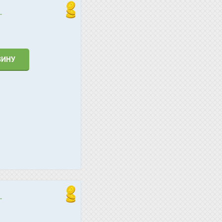
.
ЗИНУ
.