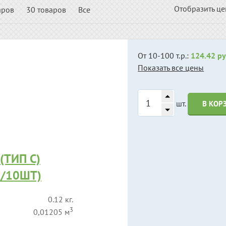
Отобразить ц
аров
30 товаров
Все
От 10-100 т.р.:
124.42 ру
Показать все цены
шт.
В КОР
(ТИП С)
1/10ШТ)
0.12 кг.
3
0,01205 м