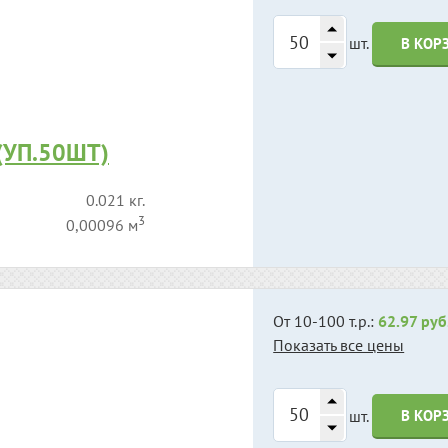
шт.
В КОР
 (УП.50ШТ)
0.021 кг.
3
0,00096 м
От 10-100 т.р.:
62.97 руб
Показать все цены
шт.
В КОР