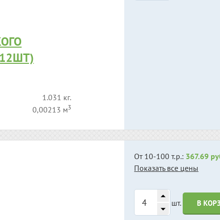
КОГО
.12ШТ)
1.031 кг.
3
0,00213 м
От 10-100 т.р.:
367.69 ру
Показать все цены
шт.
В КОР