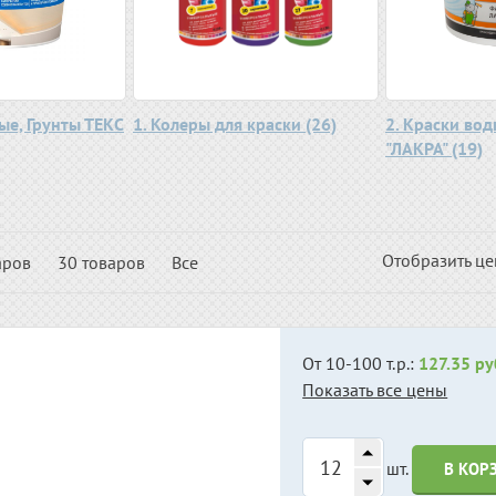
ые, Грунты ТЕКС
1. Колеры для краски (26)
2. Краски вод
"ЛАКРА" (19)
Отобразить ц
аров
30 товаров
Все
От 10-100 т.р.:
127.35 ру
Показать все цены
шт.
В КОР