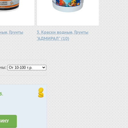
ные, Грунты
3. Краски водные, Грунты
"АДМИРАЛ" (10)
ены:
б.
ЗИНУ