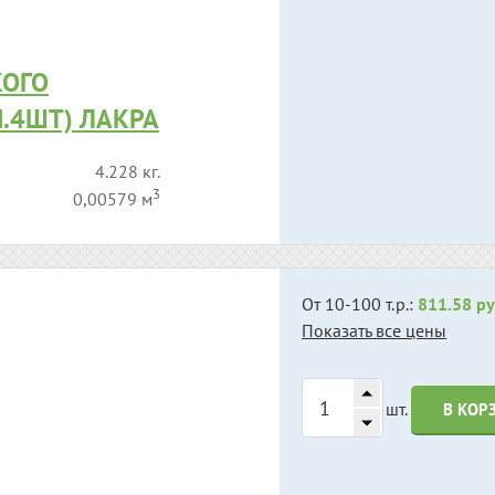
КОГО
П.4ШТ) ЛАКРА
4.228 кг.
3
0,00579 м
От 10-100 т.р.:
811.58 ру
Показать все цены
шт.
В КОР