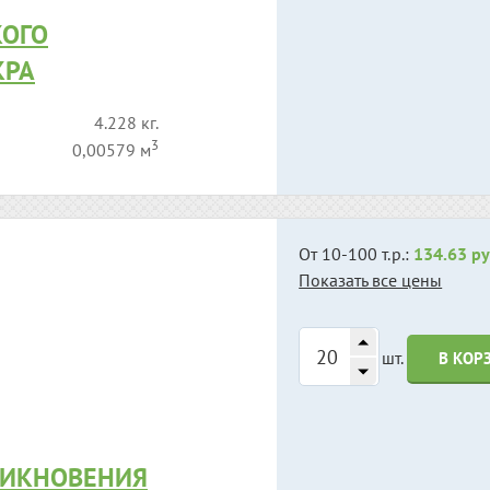
КОГО
КРА
4.228 кг.
3
0,00579 м
От 10-100 т.р.:
134.63 ру
Показать все цены
шт.
В КОР
НИКНОВЕНИЯ