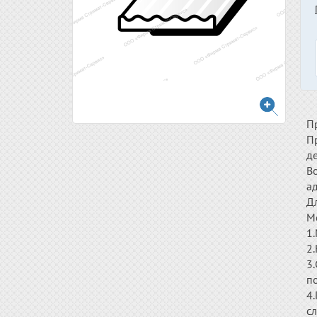
П
Пр
д
В
а
Д
М
1
2.
3.
п
4.
сл