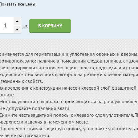
Показать все цены
В КОРЗИНУ
шт.
рименяется для герметизации и уплотнения оконных и дверны
отивопоказано: наличие в помещении следов топлива, смазочн
езинфицирующих агентов, моющих средств, воды и/или их пар
оздействие этих внешних факторов на резину и клеевой матер
дгезионных свойств.
ля крепления к конструкции нанесен клеевой слой с защитной 
онтаж:
.Монтаж уплотнителя должен производиться на ровную очищен
Не допускайте попадания влаги.
Снимите часть защитной полосы с клеевого слоя уплотнителя. Т
оверхности изделия в намеченном месте.
Постепенно снимая защитную полосу, установите уплотнитель н
учае не растягивая его.