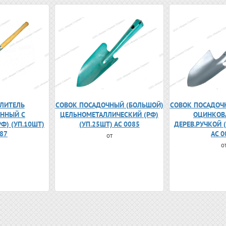
ЛИТЕЛЬ
СОВОК ПОСАДОЧНЫЙ (БОЛЬШОЙ)
СОВОК ПОСАДОЧ
ННЫЙ С
ЦЕЛЬНОМЕТАЛЛИЧЕСКИЙ (РФ)
ОЦИНКОВ
РФ) (УП.10ШТ)
(УП.25ШТ) АС 0085
ДЕРЕВ.РУЧКОЙ (
087
АС 0
от
о