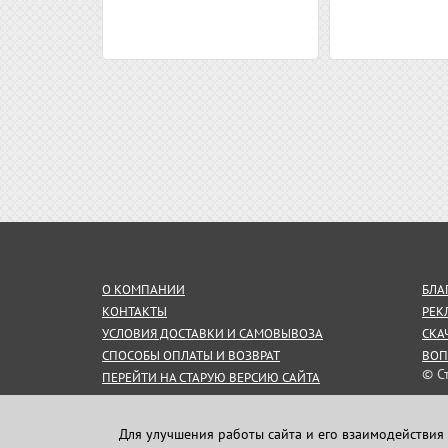
О КОМПАНИИ
БЛА
КОНТАКТЫ
РЕК
УСЛОВИЯ ДОСТАВКИ И САМОВЫВОЗА
СКА
СПОСОБЫ ОПЛАТЫ И ВОЗВРАТ
ВОП
© С
ПЕРЕЙТИ НА СТАРУЮ ВЕРСИЮ САЙТА
СОГЛАШЕНИЕ НА ОБРАБОТКУ
Инф
ПЕРСОНАЛЬНЫХ ДАННЫХ
пуб
Для улучшения работы сайта и его взаимодействия 