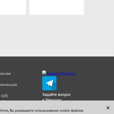
овская
льнический
Задайте вопрос
5-105
в Telegram
t@strimat.ru
✕
айтом, Вы разрешаете использование cookie-файлов.