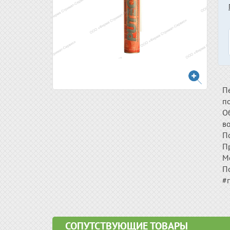
П
по
О
в
По
П
М
П
#г
СОПУТСТВУЮЩИЕ ТОВАРЫ