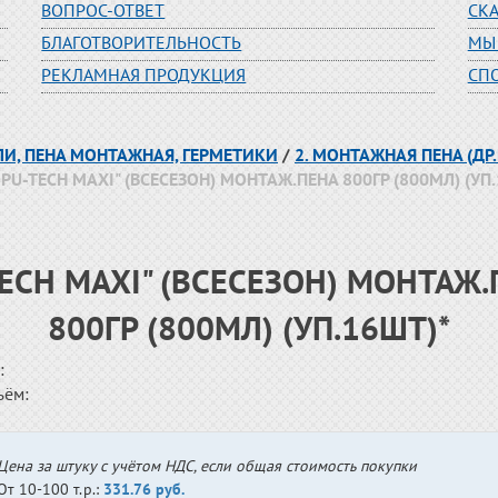
ВОПРОС-ОТВЕТ
СК
БЛАГОТВОРИТЕЛЬНОСТЬ
МЫ
РЕКЛАМНАЯ ПРОДУКЦИЯ
СП
ЛИ, ПЕНА МОНТАЖНАЯ, ГЕРМЕТИКИ
/
2. МОНТАЖНАЯ ПЕНА (Д
РU-TECH MAXI" (ВСЕСЕЗОН) МОНТАЖ.ПЕНА 800ГР (800МЛ) (УП
ECH MAXI" (ВСЕСЕЗОН) МОНТАЖ
800ГР (800МЛ) (УП.16ШТ)*
:
ъём:
Цена за штуку с учётом НДС, если общая стоимость покупки
От 10-100 т.р.:
331.76 руб.