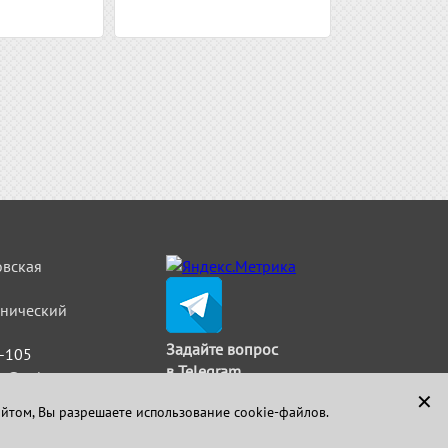
овская
льнический
Задайте вопрос
5-105
в Telegram
t@strimat.ru
✕
айтом, Вы разрешаете использование cookie-файлов.