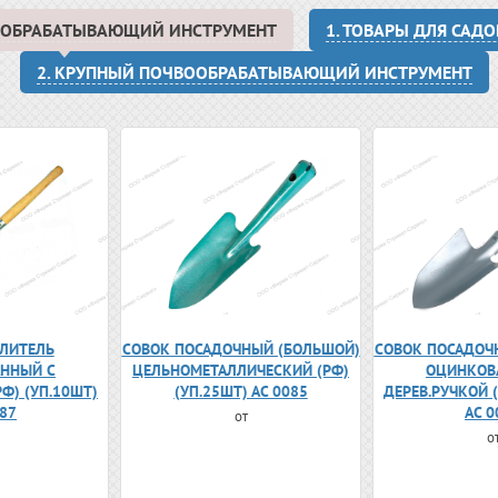
ВООБРАБАТЫВАЮЩИЙ ИНСТРУМЕНТ
1. ТОВАРЫ ДЛЯ САД
2. КРУПНЫЙ ПОЧВООБРАБАТЫВАЮЩИЙ ИНСТРУМЕНТ
ЛИТЕЛЬ
СОВОК ПОСАДОЧНЫЙ (БОЛЬШОЙ)
СОВОК ПОСАДОЧ
ННЫЙ С
ЦЕЛЬНОМЕТАЛЛИЧЕСКИЙ (РФ)
ОЦИНКОВ
РФ) (УП.10ШТ)
(УП.25ШТ) АС 0085
ДЕРЕВ.РУЧКОЙ (
087
АС 0
от
о