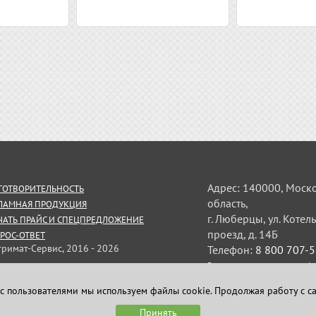
Адрес: 140000, Моск
ГОТВОРИТЕЛЬНОСТЬ
область,
ЛАМНАЯ ПРОДУКЦИЯ
г. Люберцы, ул. Коте
ЧАТЬ ПРАЙС И СПЕЦПРЕДЛОЖЕНИЕ
проезд, д. 14Б
РОС-ОТВЕТ
тримат-Сервис, 2016 - 2026
Телефон:
8 800 707-
Электронная почта:
uplo
ормация на сайте не является
личной офертой
с пользователями мы используем файлы cookie. Продолжая работу с с
Принять