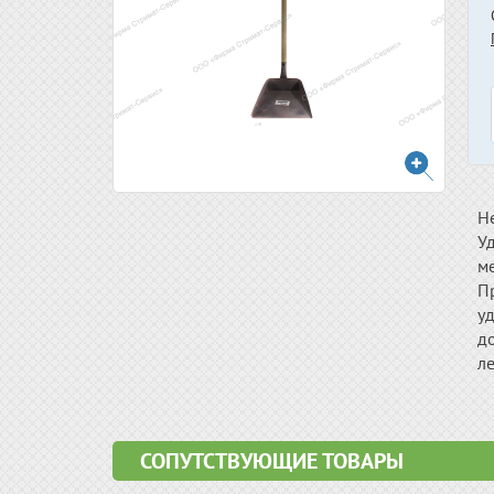
Н
Уд
м
П
уд
до
ле
СОПУТСТВУЮЩИЕ ТОВАРЫ