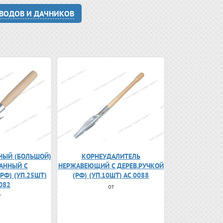
ОВОДОВ И ДАЧНИКОВ
НЫЙ (БОЛЬШОЙ)
КОРНЕУДАЛИТЕЛЬ
АННЫЙ С
НЕРЖАВЕЮЩИЙ С ДЕРЕВ.РУЧКОЙ
РФ) (УП.25ШТ)
(РФ) (УП.10ШТ) АС 0088
082
от
т