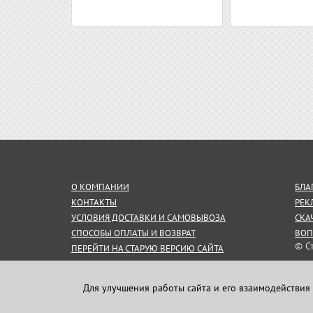
О КОМПАНИИ
БЛА
КОНТАКТЫ
РЕК
УСЛОВИЯ ДОСТАВКИ И САМОВЫВОЗА
СКА
СПОСОБЫ ОПЛАТЫ И ВОЗВРАТ
ВОП
© С
ПЕРЕЙТИ НА СТАРУЮ ВЕРСИЮ САЙТА
СОГЛАШЕНИЕ НА ОБРАБОТКУ
Инф
ПЕРСОНАЛЬНЫХ ДАННЫХ
пуб
Для улучшения работы сайта и его взаимодействия 