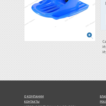
Са
И
Из
О КОМПАНИИ
БЛА
КОНТАКТЫ
РЕК