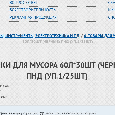
ВОПРОС-ОТВЕТ
СК
БЛАГОТВОРИТЕЛЬНОСТЬ
МЫ
РЕКЛАМНАЯ ПРОДУКЦИЯ
СП
РЫ, ИНСТРУМЕНТЫ, ЭЛЕКТРОТЕХНИКА И Т.Д.
/
6. ТОВАРЫ ДЛЯ
60Л*30ШТ (ЧЕРНЫЕ) ПНД (УП.1/25ШТ)
КИ ДЛЯ МУСОРА 60Л*30ШТ (ЧЕР
ПНД (УП.1/25ШТ)
икул:
:
ъём:
Цена за штуку с учётом НДС, если общая стоимость покупки