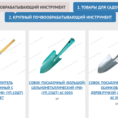
ВООБРАБАТЫВАЮЩИЙ ИНСТРУМЕНТ
1. ТОВАРЫ ДЛЯ САД
2. КРУПНЫЙ ПОЧВООБРАБАТЫВАЮЩИЙ ИНСТРУМЕНТ
ЛИТЕЛЬ
СОВОК ПОСАДОЧНЫЙ (БОЛЬШОЙ)
СОВОК ПОСАДОЧ
ННЫЙ С
ЦЕЛЬНОМЕТАЛЛИЧЕСКИЙ (РФ)
ОЦИНКОВ
РФ) (УП.10ШТ)
(УП.25ШТ) АС 0085
ДЕРЕВ.РУЧКОЙ (
087
АС 0
от
о