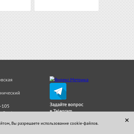
овская
льнический
Задайте вопрос
5-105
в Telegram
t@strimat.ru
✕
айтом, Вы разрешаете использование cookie-файлов.