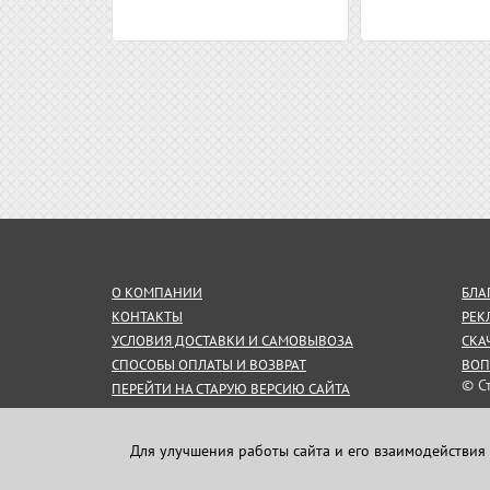
О КОМПАНИИ
БЛА
КОНТАКТЫ
РЕК
УСЛОВИЯ ДОСТАВКИ И САМОВЫВОЗА
СКА
СПОСОБЫ ОПЛАТЫ И ВОЗВРАТ
ВОП
© С
ПЕРЕЙТИ НА СТАРУЮ ВЕРСИЮ САЙТА
СОГЛАШЕНИЕ НА ОБРАБОТКУ
Инф
ПЕРСОНАЛЬНЫХ ДАННЫХ
пуб
Для улучшения работы сайта и его взаимодействия 