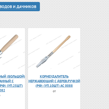
ОВОДОВ И ДАЧНИКОВ
НЫЙ (БОЛЬШОЙ)
КОРНЕУДАЛИТЕЛЬ
АННЫЙ С
НЕРЖАВЕЮЩИЙ С ДЕРЕВ.РУЧКОЙ
РФ) (УП.25ШТ)
(РФ) (УП.10ШТ) АС 0088
082
от
т