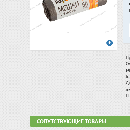
П
О
эл
Б
Д
пе
П
СОПУТСТВУЮЩИЕ ТОВАРЫ