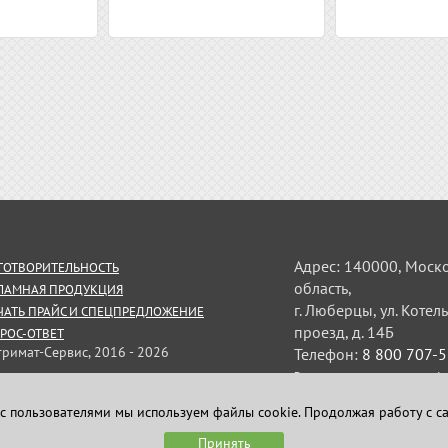
Адрес: 140000, Моск
ГОТВОРИТЕЛЬНОСТЬ
область,
ЛАМНАЯ ПРОДУКЦИЯ
г. Люберцы, ул. Коте
ЧАТЬ ПРАЙС И СПЕЦПРЕДЛОЖЕНИЕ
проезд, д. 14Б
РОС-ОТВЕТ
тримат-Сервис, 2016 - 2026
Телефон:
8 800 707-
Электронная почта:
uplo
ормация на сайте не является
личной офертой
с пользователями мы используем файлы cookie. Продолжая работу с с
Принять