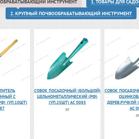
ВООБРАБАТЫВАЮЩИЙ ИНСТРУМЕНТ
1. ТОВАРЫ ДЛЯ САД
2. КРУПНЫЙ ПОЧВООБРАБАТЫВАЮЩИЙ ИНСТРУМЕНТ
ЛИТЕЛЬ
СОВОК ПОСАДОЧНЫЙ (БОЛЬШОЙ)
СОВОК ПОСАДОЧ
ННЫЙ С
ЦЕЛЬНОМЕТАЛЛИЧЕСКИЙ (РФ)
ОЦИНКОВ
РФ) (УП.10ШТ)
(УП.25ШТ) АС 0085
ДЕРЕВ.РУЧКОЙ (
087
АС 0
от
о