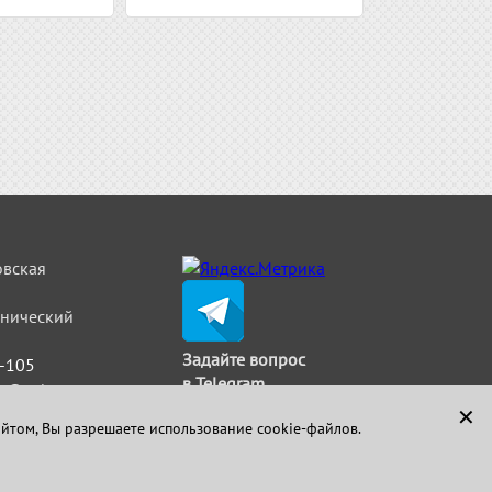
овская
льнический
Задайте вопрос
5-105
в Telegram
t@strimat.ru
✕
айтом, Вы разрешаете использование cookie-файлов.