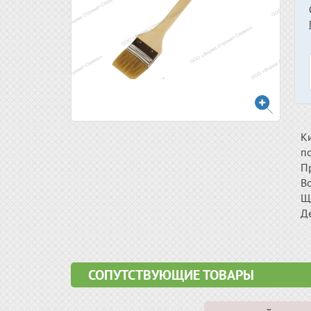
К
по
Пр
В
Щ
Де
СОПУТСТВУЮЩИЕ ТОВАРЫ