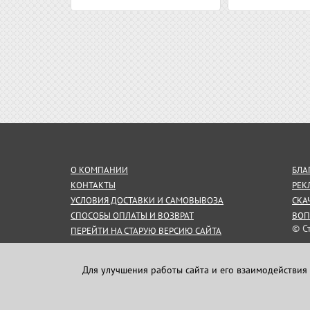
О КОМПАНИИ
БЛА
КОНТАКТЫ
РЕК
УСЛОВИЯ ДОСТАВКИ И САМОВЫВОЗА
СКА
СПОСОБЫ ОПЛАТЫ И ВОЗВРАТ
ВОП
© С
ПЕРЕЙТИ НА СТАРУЮ ВЕРСИЮ САЙТА
СОГЛАШЕНИЕ НА ОБРАБОТКУ
Инф
ПЕРСОНАЛЬНЫХ ДАННЫХ
пуб
Для улучшения работы сайта и его взаимодействия 