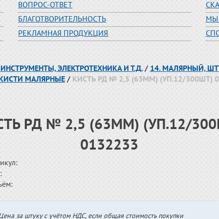
ВОПРОС-ОТВЕТ
СК
БЛАГОТВОРИТЕЛЬНОСТЬ
МЫ
РЕКЛАМНАЯ ПРОДУКЦИЯ
СП
 ИНСТРУМЕНТЫ, ЭЛЕКТРОТЕХНИКА И Т.Д.
/
14. МАЛЯРНЫЙ, Ш
 КИСТИ МАЛЯРНЫЕ
/
КИСТЬ РД № 2,5 (63ММ) (УП.12/300ШТ) 
ТЬ РД № 2,5 (63ММ) (УП.12/30
0132233
икул:
:
ъём:
Цена за штуку с учётом НДС, если общая стоимость покупки