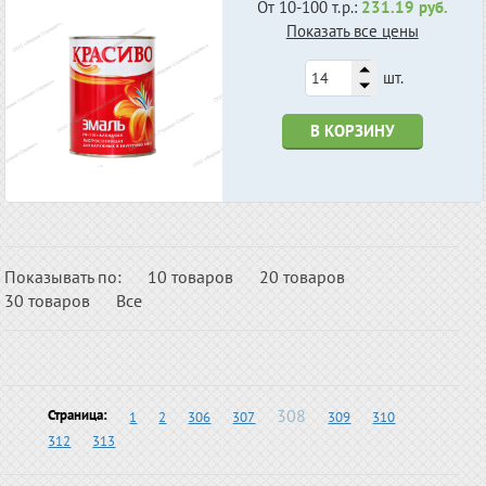
От 10-100 т.р.:
231.19 руб.
Показать все цены
шт.
В КОРЗИНУ
Показывать по:
10 товаров
20 товаров
30 товаров
Все
308
Страница:
1
2
306
307
309
310
312
313