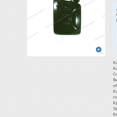
Ка
К
С
Вы
о
Ка
г
К
У
б