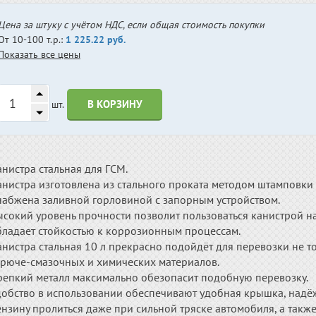
Цена за штуку с учётом НДС, если общая стоимость покупки
От 10-100 т.р.:
1 225.22 руб.
Показать все цены
В КОРЗИНУ
шт.
нистра стальная для ГСМ.
анистра изготовлена из стального проката методом штамповки
набжена заливной горловиной с запорным устройством.
сокий уровень прочности позволит пользоваться канистрой на
бладает стойкостью к коррозионным процессам.
нистра стальная 10 л прекрасно подойдёт для перевозки не то
орюче-смазочных и химических материалов.
репкий металл максимально обезопасит подобную перевозку.
добство в использовании обеспечивают удобная крышка, надё
ензину пролиться даже при сильной тряске автомобиля, а такж