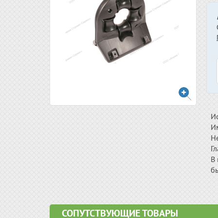
И
Им
Н
Гл
В 
бы
СОПУТСТВУЮЩИЕ ТОВАРЫ