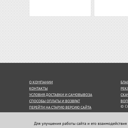
О КОМПАНИИ
БЛА
КОНТАКТЫ
РЕК
УСЛОВИЯ ДОСТАВКИ И САМОВЫВОЗА
СКА
СПОСОБЫ ОПЛАТЫ И ВОЗВРАТ
ВОП
© С
ПЕРЕЙТИ НА СТАРУЮ ВЕРСИЮ САЙТА
СОГЛАШЕНИЕ НА ОБРАБОТКУ
Инф
ПЕРСОНАЛЬНЫХ ДАННЫХ
пуб
Для улучшения работы сайта и его взаимодействия 