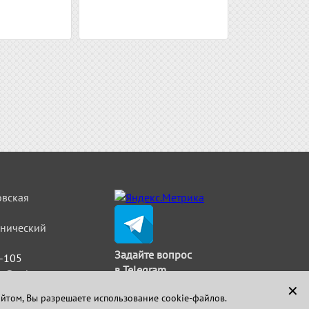
овская
льнический
Задайте вопрос
5-105
в Telegram
t@strimat.ru
✕
айтом, Вы разрешаете использование cookie-файлов.