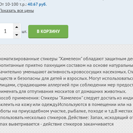
От 10-100 т.р.:
40.67 руб.
Показать все цены
В КОРЗИНУ
шт.
роматизированные стикеры "Хамелеон" обладают защитным дей
ропитанные приятно пахнущим составом на основе натуральны
начительно уменьшают активность кровососущих насекомых. Ст
еществ и безопасны для детей и взрослых. Могут использоват
 лицами, страдающими аллергией при соблюдении мер предост
рименять для отпугивания москитов от домашних животных.
пособ применения: Стикеры "Хамелеон" следует достать из ин
клеить на кожу или одежду.Используются в помещении или на о
боты на приусадебном участке, рыбалке, походе и т.д.В мест
пользовать несколько стикеров. Действие: Запах, исходящий о
пах выветривается - действие стикеров заканчивается