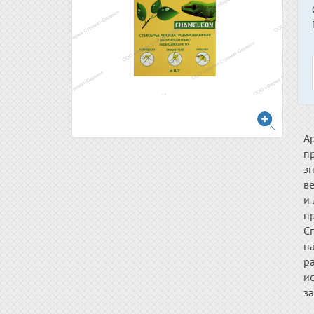
А
п
з
в
и
п
С
на
ра
ис
за