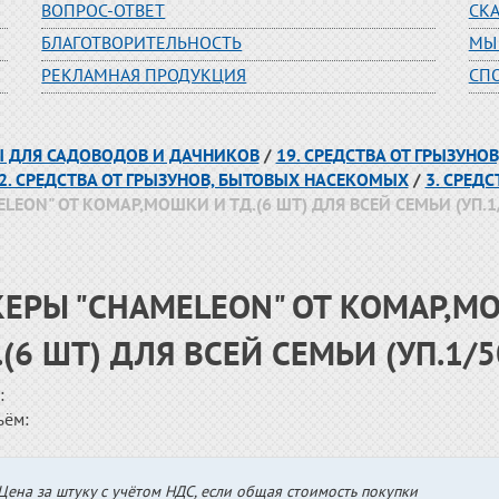
ВОПРОС-ОТВЕТ
СК
БЛАГОТВОРИТЕЛЬНОСТЬ
МЫ
РЕКЛАМНАЯ ПРОДУКЦИЯ
СП
РЫ ДЛЯ САДОВОДОВ И ДАЧНИКОВ
/
19. СРЕДСТВА ОТ ГРЫЗУН
2. СРЕДСТВА ОТ ГРЫЗУНОВ, БЫТОВЫХ НАСЕКОМЫХ
/
3. СРЕД
LEON" ОТ КОМАР,МОШКИ И ТД.(6 ШТ) ДЛЯ ВСЕЙ СЕМЬИ (УП.
КЕРЫ "CHAMELEON" ОТ КОМАР,М
.(6 ШТ) ДЛЯ ВСЕЙ СЕМЬИ (УП.1/
:
ъём:
Цена за штуку с учётом НДС, если общая стоимость покупки