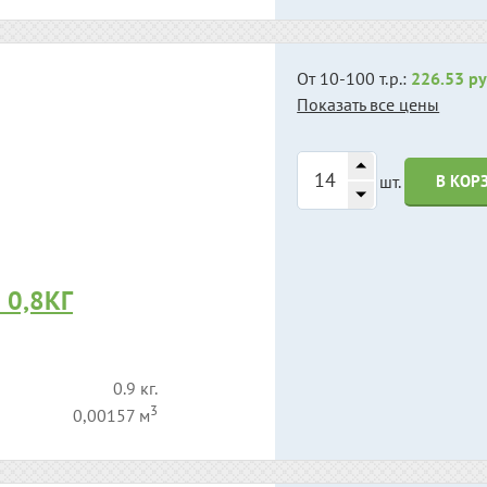
От 10-100 т.р.:
226.53 ру
Показать все цены
шт.
В КОР
 0,8КГ
0.9 кг.
3
0,00157 м