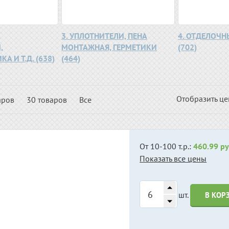
,
3. УПЛОТНИТЕЛИ, ПЕНА
4. ОТДЕЛОЧ
,
МОНТАЖНАЯ, ГЕРМЕТИКИ
(702)
А И Т.Д. (638)
(464)
Отобразить ц
аров
30 товаров
Все
От 10-100 т.р.:
460.99 ру
Показать все цены
шт.
В КОР