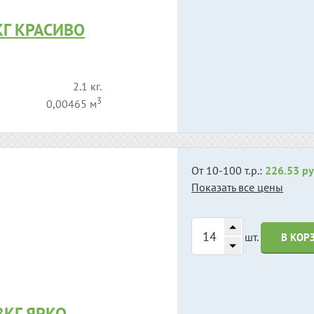
КГ КРАСИВО
2.1 кг.
3
0,00465 м
От 10-100 т.р.:
226.53 ру
Показать все цены
шт.
В КОР
8КГ ЯРКО