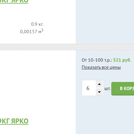
0.9 кг.
3
0,00157 м
От 10-100 т.р.:
521 руб.
Показать все цены
шт.
В КОР
9КГ ЯРКО