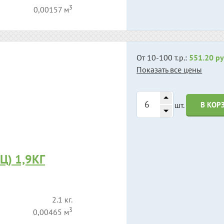
3
0,00157 м
От 10-100 т.р.:
551.20 ру
Показать все цены
шт.
В КОР
Ц) 1,9КГ
2.1 кг.
3
0,00465 м