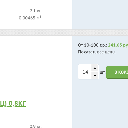
2.1 кг.
3
0,00465 м
От 10-100 т.р.:
241.63 ру
Показать все цены
шт.
В КОР
Ц) 0,8КГ
0.9 кг.