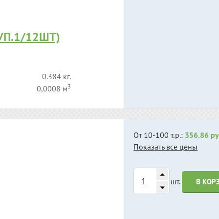
УП.1/12ШТ)
0.384 кг.
3
0,0008 м
От 10-100 т.р.:
356.86 ру
Показать все цены
шт.
В КОР