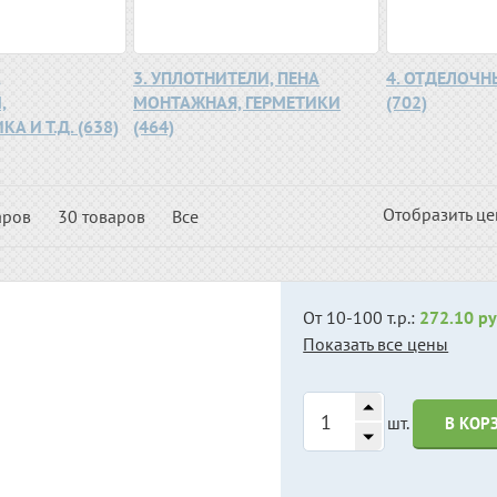
,
3. УПЛОТНИТЕЛИ, ПЕНА
4. ОТДЕЛОЧ
,
МОНТАЖНАЯ, ГЕРМЕТИКИ
(702)
А И Т.Д. (638)
(464)
Отобразить ц
аров
30 товаров
Все
От 10-100 т.р.:
272.10 ру
Показать все цены
шт.
В КОР