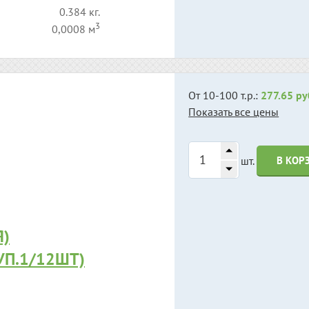
0.384 кг.
3
0,0008 м
От 10-100 т.р.:
277.65 ру
Показать все цены
шт.
В КОР
Я)
УП.1/12ШТ)