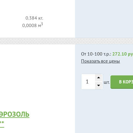
0.384 кг.
3
0,0008 м
От 10-100 т.р.:
272.10 ру
Показать все цены
шт.
В КОР
АЭРОЗОЛЬ
**