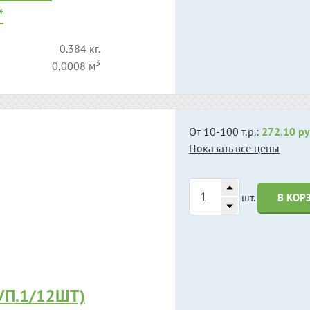
*
0.384 кг.
3
0,0008 м
От 10-100 т.р.:
272.10 ру
Показать все цены
шт.
В КОР
УП.1/12ШТ)