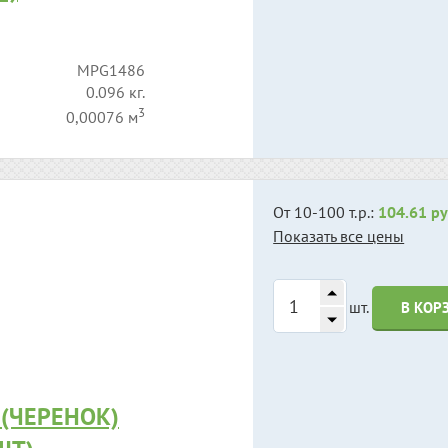
MPG1486
0.096 кг.
3
0,00076 м
От 10-100 т.р.:
104.61 ру
Показать все цены
шт.
В КОР
(ЧЕРЕНОК)