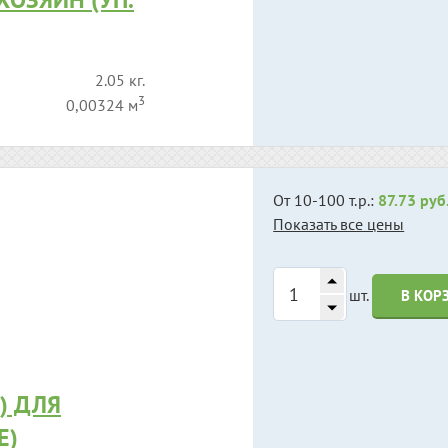
2.05 кг.
3
0,00324 м
От 10-100 т.р.:
87.73 руб
Показать все цены
шт.
В КОР
) ДЛЯ
Е)