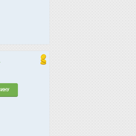
.
ЗИНУ