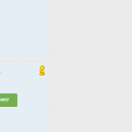
.
ЗИНУ