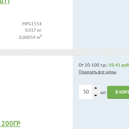
ШТ)
MPG1554
0.017 кг.
3
0,00059 м
От 10-100 т.р.:
50.41 руб
Показать все цены
шт.
В КОР
 200ГР